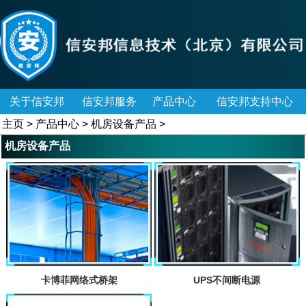
关于信安邦
信安邦服务
产品中心
信安邦支持中心
主页
>
产品中心
>
机房设备产品
>
机房设备产品
卡博菲网络式桥架
UPS不间断电源